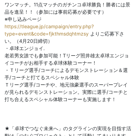
ワンマッチ。11点マッチのガチンコ卓球勝負！勝者には景
品を進呈！！（参加には事前応募が必要です）
※申し込みページ
https://tleague.jp/campaign/entry.php?
type=event&code=fjkthmsdqhtmzsy
よりご応募下さ
い。（4月20日締切）
・卓球エンジョイ.
老若男女誰でも参加可能！Tリーグ照井雄太卓球エンジョ
イコーチがお相手する卓球体験コーナー！
・Ｔリーグ選手/コーチによるデモンストレーション＆選
手/コーチと打てるスペシャル体験
Ｔリーグ選手/コーチや、地元強豪選手のスーパープレイ
が見られるデモンストレーション。実際に選手/コーチと
打ち合えるスペシャル体験コーナーも実施します！
★「卓球でつなぐ未来へ」のタグラインの実現を目指す活
動は「つなぐプロジェクト」として活動してまいります。