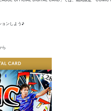
？
ションしよう♪
から