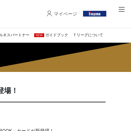
マイページ
ルネスパートナー
ガイドブック
Ｔリーグについて
NEW
登場！
C BOOK』カードが新登場！