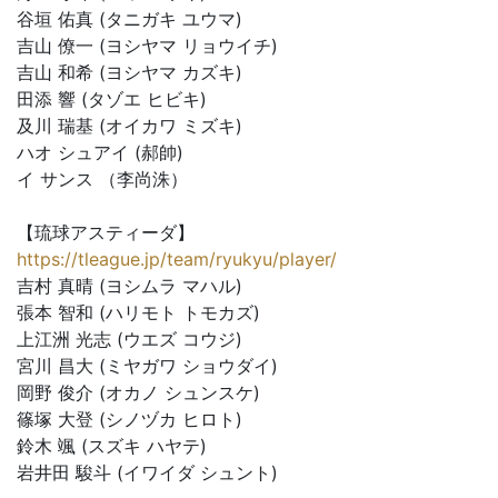
谷垣 佑真 (タニガキ ユウマ)
吉山 僚一 (ヨシヤマ リョウイチ)
吉山 和希 (ヨシヤマ カズキ)
田添 響 (タゾエ ヒビキ)
及川 瑞基 (オイカワ ミズキ)
ハオ シュアイ (郝帥)
イ サンス （李尚洙）
【琉球アスティーダ】
https://tleague.jp/team/ryukyu/player/
吉村 真晴 (ヨシムラ マハル)
張本 智和 (ハリモト トモカズ)
上江洲 光志 (ウエズ コウジ)
宮川 昌大 (ミヤガワ ショウダイ)
岡野 俊介 (オカノ シュンスケ)
篠塚 大登 (シノヅカ ヒロト)
鈴木 颯 (スズキ ハヤテ)
岩井田 駿斗 (イワイダ シュント)