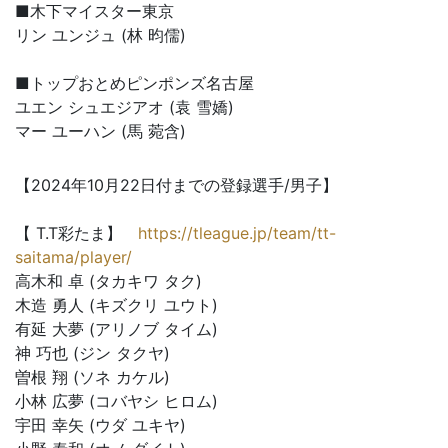
■木下マイスター東京
リン ユンジュ (林 昀儒)
■トップおとめピンポンズ名古屋
ユエン シュエジアオ (袁 雪嬌)
マー ユーハン (馬 菀含)
【2024年10月22日付までの登録選手/男子】
【 T.T彩たま】
https://tleague.jp/team/tt-
saitama/player/
高木和 卓 (タカキワ タク)
木造 勇人 (キズクリ ユウト)
有延 大夢 (アリノブ タイム)
神 巧也 (ジン タクヤ)
曽根 翔 (ソネ カケル)
小林 広夢 (コバヤシ ヒロム)
宇田 幸矢 (ウダ ユキヤ)