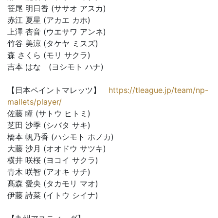
笹尾 明日香 (ササオ アスカ)
赤江 夏星 (アカエ カホ)
上澤 杏音 (ウエサワ アンネ)
竹谷 美涼 (タケヤ ミスズ)
森 さくら (モリ サクラ)
吉本 はな (ヨシモト ハナ)
【日本ペイントマレッツ】
https://tleague.jp/team/np-
mallets/player/
佐藤 瞳 (サトウ ヒトミ)
芝田 沙季 (シバタ サキ)
橋本 帆乃香 (ハシモト ホノカ)
大藤 沙月 (オオドウ サツキ)
横井 咲桜 (ヨコイ サクラ)
青木 咲智 (アオキ サチ)
髙森 愛央 (タカモリ マオ)
伊藤 詩菜 (イトウ シイナ)