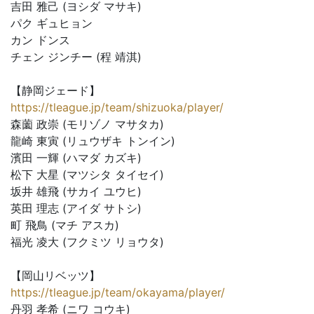
吉田 雅己 (ヨシダ マサキ)
パク ギュヒョン
カン ドンス
チェン ジンチー (程 靖淇)
【静岡ジェード】
https://tleague.jp/team/shizuoka/player/
森薗 政崇 (モリゾノ マサタカ)
龍崎 東寅 (リュウザキ トンイン)
濱田 一輝 (ハマダ カズキ)
松下 大星 (マツシタ タイセイ)
坂井 雄飛 (サカイ ユウヒ)
英田 理志 (アイダ サトシ)
町 飛鳥 (マチ アスカ)
福光 凌大 (フクミツ リョウタ)
【岡山リベッツ】
https://tleague.jp/team/okayama/player/
丹羽 孝希 (ニワ コウキ)