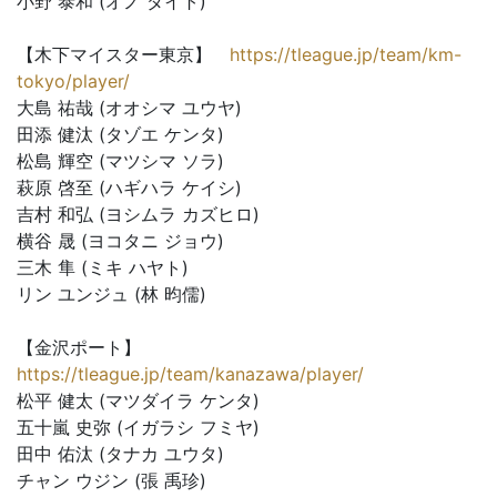
小野 泰和 (オノ ダイト)
【木下マイスター東京】
https://tleague.jp/team/km-
tokyo/player/
大島 祐哉 (オオシマ ユウヤ)
田添 健汰 (タゾエ ケンタ)
松島 輝空 (マツシマ ソラ)
萩原 啓至 (ハギハラ ケイシ)
吉村 和弘 (ヨシムラ カズヒロ)
横谷 晟 (ヨコタニ ジョウ)
三木 隼 (ミキ ハヤト)
リン ユンジュ (林 昀儒)
【金沢ポート】
https://tleague.jp/team/kanazawa/player/
松平 健太 (マツダイラ ケンタ)
五十嵐 史弥 (イガラシ フミヤ)
田中 佑汰 (タナカ ユウタ)
チャン ウジン (張 禹珍)