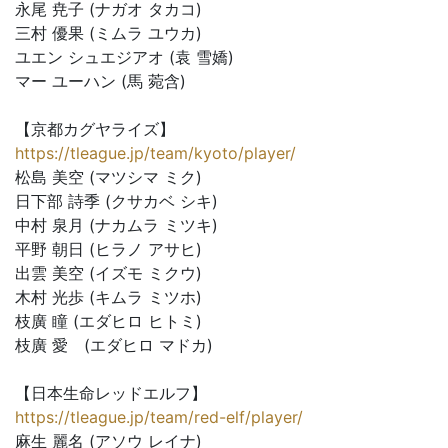
永尾 尭子 (ナガオ タカコ)
三村 優果 (ミムラ ユウカ)
ユエン シュエジアオ (袁 雪嬌)
マー ユーハン (馬 菀含)
【京都カグヤライズ】
https://tleague.jp/team/kyoto/player/
松島 美空 (マツシマ ミク)
日下部 詩季 (クサカベ シキ)
中村 泉月 (ナカムラ ミツキ)
平野 朝日 (ヒラノ アサヒ)
出雲 美空 (イズモ ミクウ)
木村 光歩 (キムラ ミツホ)
枝廣 瞳 (エダヒロ ヒトミ)
枝廣 愛 (エダヒロ マドカ)
【日本生命レッドエルフ】
https://tleague.jp/team/red-elf/player/
麻生 麗名 (アソウ レイナ)