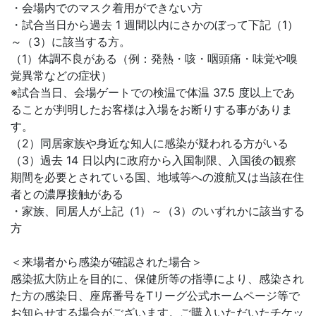
・会場内でのマスク着用ができない方
・試合当日から過去 1 週間以内にさかのぼって下記（1）
～（3）に該当する方。
（1）体調不良がある（例：発熱・咳・咽頭痛・味覚や嗅
覚異常などの症状）
※試合当日、会場ゲートでの検温で体温 37.5 度以上であ
ることが判明したお客様は入場をお断りする事がありま
す。
（2）同居家族や身近な知人に感染が疑われる方がいる
（3）過去 14 日以内に政府から入国制限、入国後の観察
期間を必要とされている国、地域等への渡航又は当該在住
者との濃厚接触がある
・家族、同居人が上記（1）～（3）のいずれかに該当する
方
＜来場者から感染が確認された場合＞
感染拡大防止を目的に、保健所等の指導により、感染され
た方の感染日、座席番号をTリーグ公式ホームページ等で
お知らせする場合がございます。ご購入いただいたチケッ