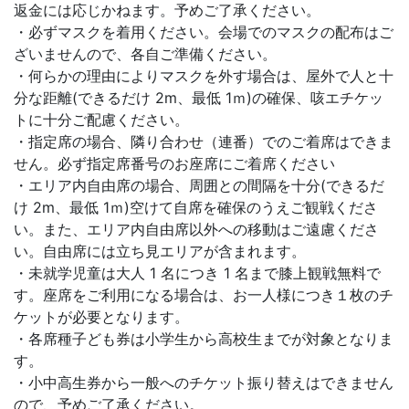
返金には応じかねます。予めご了承ください。
・必ずマスクを着用ください。会場でのマスクの配布はご
ざいませんので、各自ご準備ください。
・何らかの理由によりマスクを外す場合は、屋外で人と十
分な距離(できるだけ 2m、最低 1ｍ)の確保、咳エチケッ
トに十分ご配慮ください。
・指定席の場合、隣り合わせ（連番）でのご着席はできま
せん。必ず指定席番号のお座席にご着席ください
・エリア内自由席の場合、周囲との間隔を十分(できるだ
け 2m、最低 1ｍ)空けて自席を確保のうえご観戦くださ
い。また、エリア内自由席以外への移動はご遠慮くださ
い。自由席には立ち見エリアが含まれます。
・未就学児童は大人 1 名につき 1 名まで膝上観戦無料で
す。座席をご利用になる場合は、お一人様につき１枚のチ
ケットが必要となります。
・各席種子ども券は小学生から高校生までが対象となりま
す。
・小中高生券から一般へのチケット振り替えはできません
ので、予めご了承ください。