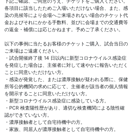
下記ご確認、ご同意のうえ、チケットをご購入ください。
各項目に該当したためご入場いただけない場合、また、感
染の兆候等により会場へご来場されない場合のチケット代
金およびそれにかかる手数料、並びに会場までの交通費等
の返金・補償には応じかねます。予めご了承ください。
以下の事例に当たるお客様のチケットご購入、試合当日の
ご来場はご遠慮ください。
・試合開催終了後 14 日以内に新型コロナウイルス感染症
を発症した場合は、主催者に対して速やかに報告いただく
ことに同意いただけない方。
・感染が発覚した、または濃厚接触が疑われる際に、保健
所等公的機関の求めに応じて、主催者が該当者の個人情報
を開示することに同意いただけない方。
・新型コロナウイルス感染症に感染している方。
・PCR 検査陽性歴があり、適切な検査機関による陰性確
認ができていない方。
・濃厚接触者として自宅待機中の方。
・家族、同居人が濃厚接触者として自宅待機中の方。