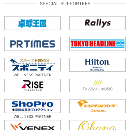
SPECIAL SUPPORTERS
WELLNESS PARTNER
WELLNESS PARTNER