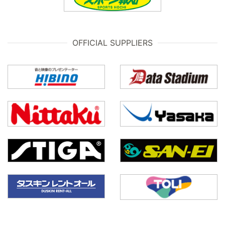
OFFICIAL SUPPLIERS