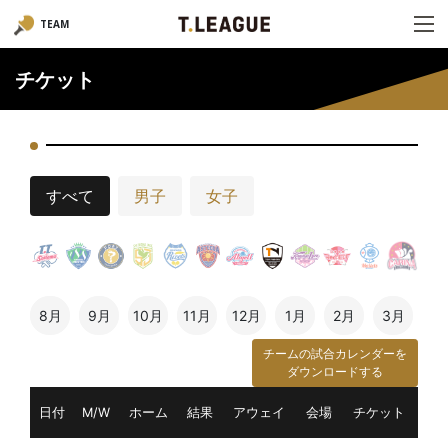
TEAM
チケット
すべて
男子
女子
8月
9月
10月
11月
12月
1月
2月
3月
チームの試合カレンダーを
ダウンロードする
日付
M/W
ホーム
結果
アウェイ
会場
チケット