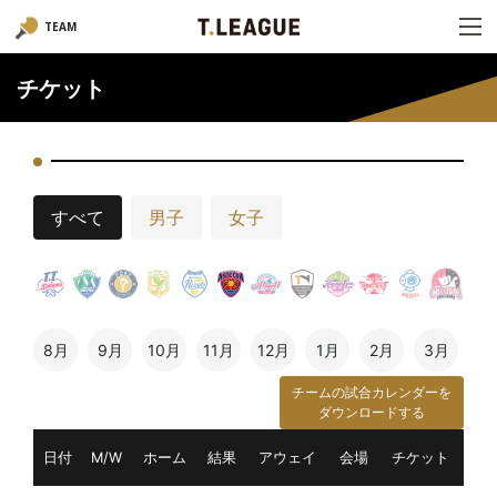
TEAM
チケット
すべて
男子
女子
8月
9月
10月
11月
12月
1月
2月
3月
チームの試合カレンダーを
ダウンロードする
日付
M/W
ホーム
結果
アウェイ
会場
チケット