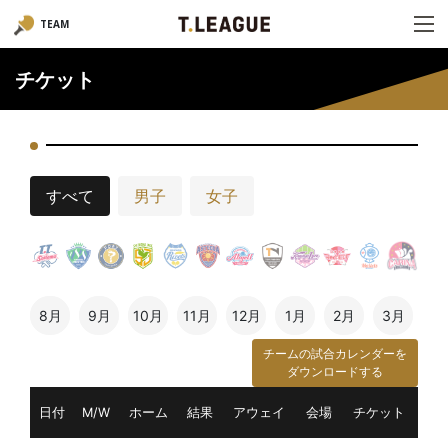
TEAM
チケット
すべて
男子
女子
8月
9月
10月
11月
12月
1月
2月
3月
チームの試合カレンダーを
ダウンロードする
日付
M/W
ホーム
結果
アウェイ
会場
チケット