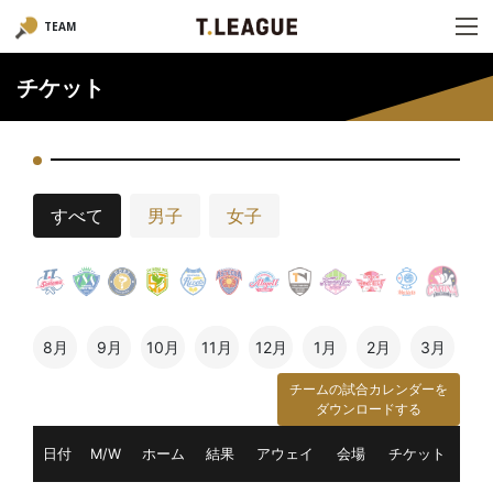
TEAM
チケット
すべて
男子
女子
8月
9月
10月
11月
12月
1月
2月
3月
チームの試合カレンダーを
ダウンロードする
日付
M/W
ホーム
結果
アウェイ
会場
チケット