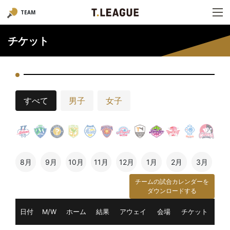
TEAM
チケット
すべて
男子
女子
8月
9月
10月
11月
12月
1月
2月
3月
チームの試合カレンダーを
ダウンロードする
日付
M/W
ホーム
結果
アウェイ
会場
チケット