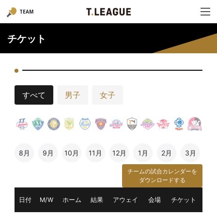
TEAM
チケット
すべて
男子
女子
8月
9月
10月
11月
12月
1月
2月
3月
チームの試合カレンダーを
ダウンロードする
日付
M/W
ホーム
結果
アウェイ
会場
チケット