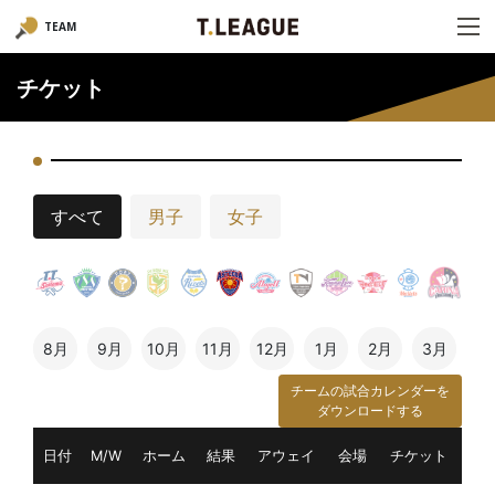
TEAM
チケット
すべて
男子
女子
8月
9月
10月
11月
12月
1月
2月
3月
チームの試合カレンダーを
ダウンロードする
日付
M/W
ホーム
結果
アウェイ
会場
チケット