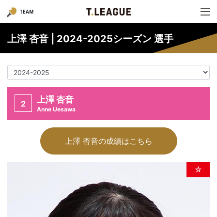
TEAM
上澤 杏音 | 2024-2025シーズン 選手
上澤 杏音
2
Anne Uesawa
上澤 杏音の成績はこちら
☆