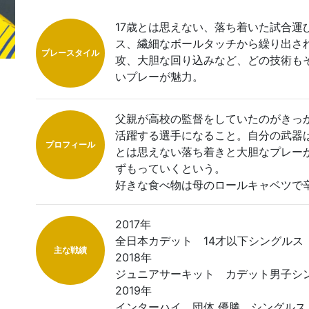
17歳とは思えない、落ち着いた試合運
ス、繊細なボールタッチから繰り出さ
プレースタイル
攻、大胆な回り込みなど、どの技術も
いプレーが魅力。
父親が高校の監督をしていたのがきっ
活躍する選手になること。自分の武器
プロフィール
とは思えない落ち着きと大胆なプレー
ずもっていくという。
好きな食べ物は母のロールキャベツで
2017年
全日本カデット 14才以下シングルス
主な戦績
2018年
ジュニアサーキット カデット男子シ
2019年
インターハイ 団体 優勝 シングルス