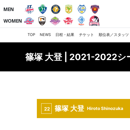
MEN
WOMEN
TOP
NEWS
日程・結果
チケット
順位表／スタッツ
篠塚 大登 | 2021-2022
篠塚 大登
Hiroto Shinozuka
22