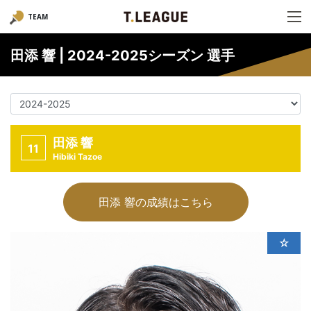
TEAM
田添 響 | 2024-2025シーズン 選手
田添 響
11
Hibiki Tazoe
田添 響の成績はこちら
☆