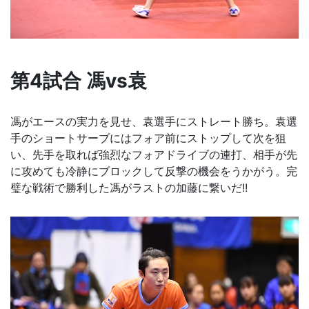
第4試合 馮vs袁
馮がエースの実力を見せ、袁選手にストレート勝ち。袁選
手のショートサーブにはフォア前にストップして次を狙
い、先手を取れば強烈なフォアドライブの連打、相手が先
に攻めても冷静にブロックして反撃の機会をうかがう。完
璧な戦術で勝利した馮がラストの加藤に繋いだ!!