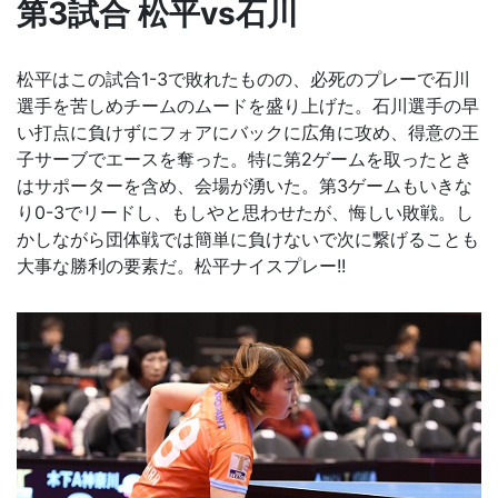
第3試合 松平vs石川
松平はこの試合1-3で敗れたものの、必死のプレーで石川
選手を苦しめチームのムードを盛り上げた。石川選手の早
い打点に負けずにフォアにバックに広角に攻め、得意の王
子サーブでエースを奪った。特に第2ゲームを取ったとき
はサポーターを含め、会場が湧いた。第3ゲームもいきな
り0-3でリードし、もしやと思わせたが、悔しい敗戦。し
かしながら団体戦では簡単に負けないで次に繋げることも
大事な勝利の要素だ。松平ナイスプレー!!