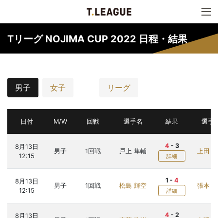
Tリーグ NOJIMA CUP 2022 日程・結果
男子
女子
リーグ
日付
M/W
回戦
選手名
結果
選手
4
-
3
8月13日
男子
1回戦
戸上 隼輔
上田 仁
12:15
詳細
1
-
4
8月13日
男子
1回戦
松島 輝空
張本 
12:15
詳細
4
-
2
8月13日