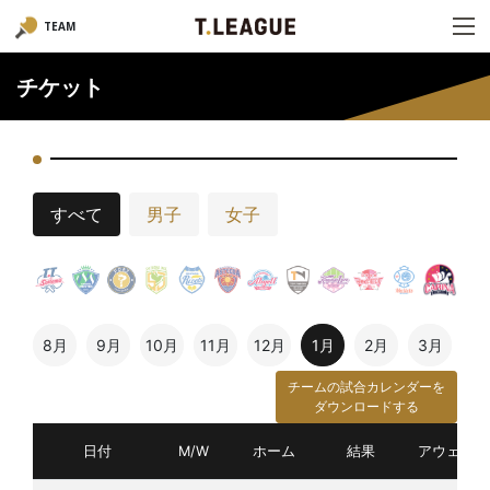
TEAM
チケット
すべて
男子
女子
8月
9月
10月
11月
12月
1月
2月
3月
チームの試合カレンダーを
ダウンロードする
日付
M/W
ホーム
結果
アウェイ