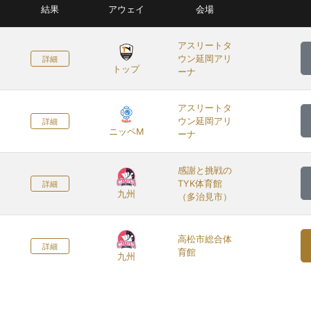
結果
アウェイ
会場
アスリートタ
ウン延岡アリ
詳細
トップ
ーナ
アスリートタ
ウン延岡アリ
詳細
ニッペM
ーナ
感謝と挑戦の
TYK体育館
詳細
九州
（多治見市）
高松市総合体
詳細
育館
九州