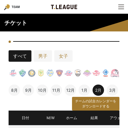
TEAM
チケット
すべて
男子
女子
8月
9月
10月
11月
12月
1月
2月
3月
チームの試合カレンダーを
ダウンロードする
日付
M/W
ホーム
結果
アウェイ