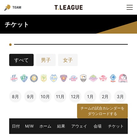
TEAM
チケット
すべて
男子
女子
8月
9月
10月
11月
12月
1月
2月
3月
チームの試合カレンダーを
ダウンロードする
日付
M/W
ホーム
結果
アウェイ
会場
チケット