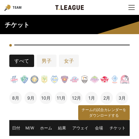
TEAM
チケット
すべて
男子
女子
8月
9月
10月
11月
12月
1月
2月
3月
チームの試合カレンダーを
ダウンロードする
日付
M/W
ホーム
結果
アウェイ
会場
チケット