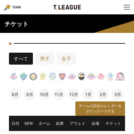
TEAM
チケット
すべて
男子
女子
8月
9月
10月
11月
12月
1月
2月
3月
チームの試合カレンダーを
ダウンロードする
日付
M/W
ホーム
結果
アウェイ
会場
チケット