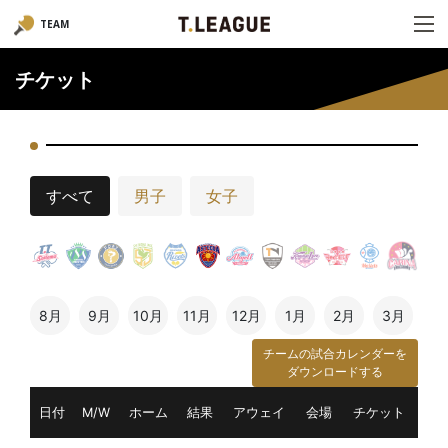
TEAM
チケット
すべて
男子
女子
8月
9月
10月
11月
12月
1月
2月
3月
チームの試合カレンダーを
ダウンロードする
日付
M/W
ホーム
結果
アウェイ
会場
チケット