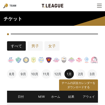
TEAM
チケット
すべて
男子
女子
8月
9月
10月
11月
12月
1月
2月
3月
チームの試合カレンダーを
ダウンロードする
日付
M/W
ホーム
結果
アウェイ