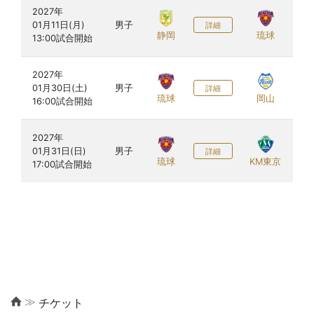
2027年

富
01月11日(月)

男子
詳細
育
静岡
琉球
2027年

イ
01月30日(土)

男子
詳細
秋
琉球
岡山
2027年

イ
01月31日(日)

男子
詳細
秋
琉球
KM東京
≫
チケット