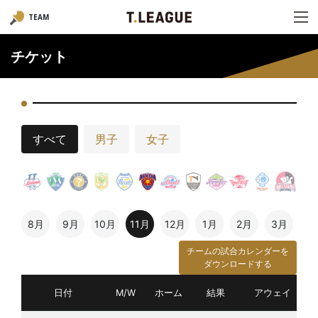
TEAM
チケット
すべて
男子
女子
8月
9月
10月
11月
12月
1月
2月
3月
チームの試合カレンダーを
ダウンロードする
日付
M/W
ホーム
結果
アウェイ