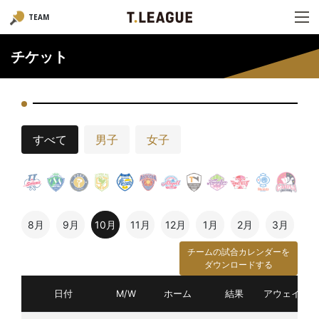
TEAM
チケット
すべて
男子
女子
8月
9月
10月
11月
12月
1月
2月
3月
チームの試合カレンダーを
ダウンロードする
日付
M/W
ホーム
結果
アウェイ