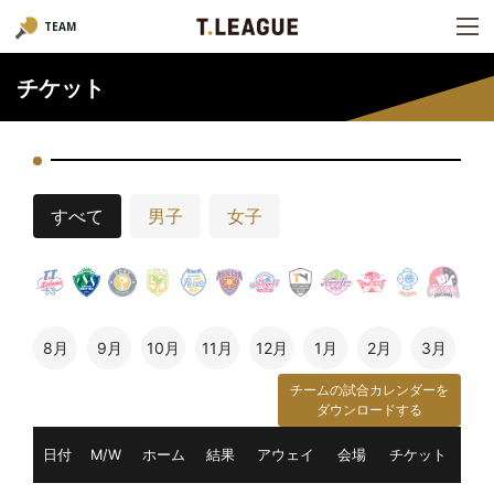
TEAM
チケット
すべて
男子
女子
8月
9月
10月
11月
12月
1月
2月
3月
チームの試合カレンダーを
ダウンロードする
日付
M/W
ホーム
結果
アウェイ
会場
チケット