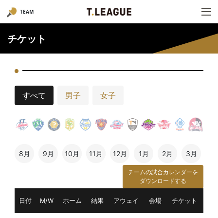
TEAM
チケット
すべて
男子
女子
8月
9月
10月
11月
12月
1月
2月
3月
チームの試合カレンダーを
ダウンロードする
日付
M/W
ホーム
結果
アウェイ
会場
チケット