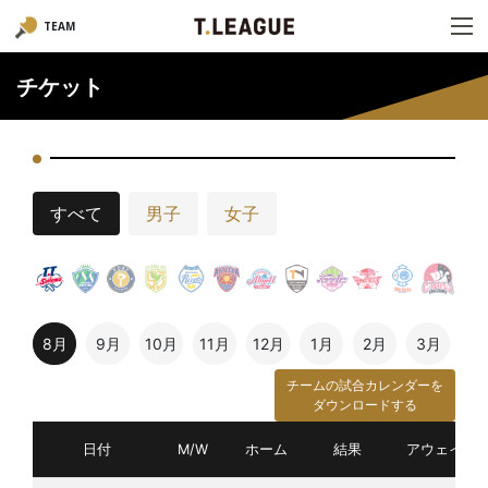
TEAM
チケット
すべて
男子
女子
8月
9月
10月
11月
12月
1月
2月
3月
チームの試合カレンダーを
ダウンロードする
日付
M/W
ホーム
結果
アウェイ