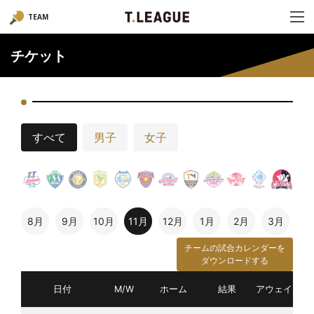
TEAM
チケット
すべて
男子
女子
8月
9月
10月
11月
12月
1月
2月
3月
チームの試合カレンダーを
ダウンロードする
日付
M/W
ホーム
結果
アウェイ