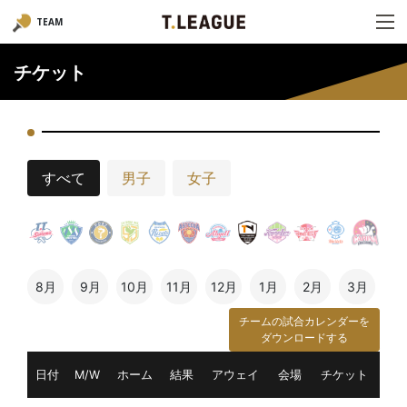
TEAM
チケット
すべて
男子
女子
8月
9月
10月
11月
12月
1月
2月
3月
チームの試合カレンダーを
ダウンロードする
日付
M/W
ホーム
結果
アウェイ
会場
チケット