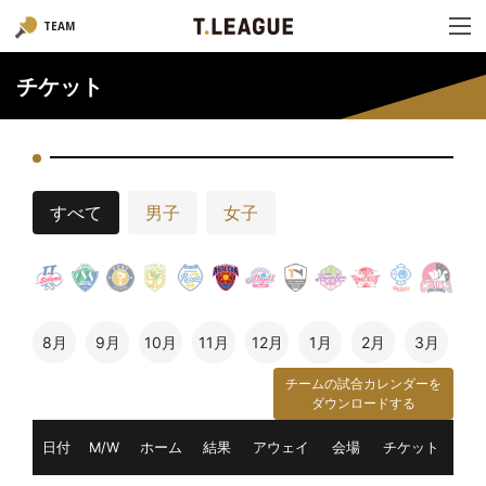
TEAM
チケット
すべて
男子
女子
8月
9月
10月
11月
12月
1月
2月
3月
チームの試合カレンダーを
ダウンロードする
日付
M/W
ホーム
結果
アウェイ
会場
チケット