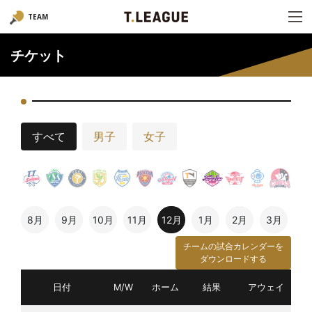
TEAM
チケット
すべて
男子
女子
8月
9月
10月
11月
12月
1月
2月
3月
チームの試合カレンダーを
ダウンロードする
日付
M/W
ホーム
結果
アウェイ