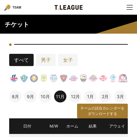
TEAM
チケット
すべて
男子
女子
8月
9月
10月
11月
12月
1月
2月
3月
チームの試合カレンダーを
ダウンロードする
日付
M/W
ホーム
結果
アウェイ