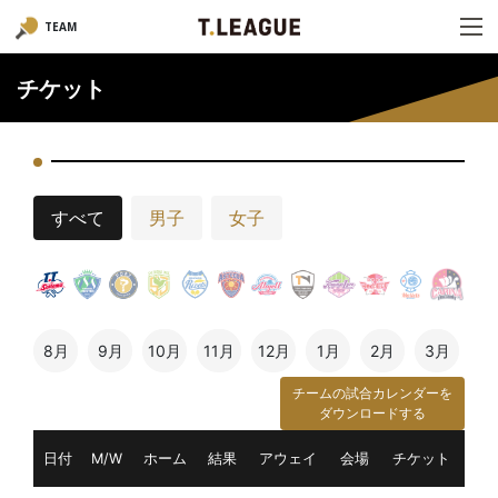
TEAM
チケット
すべて
男子
女子
8月
9月
10月
11月
12月
1月
2月
3月
チームの試合カレンダーを
ダウンロードする
日付
M/W
ホーム
結果
アウェイ
会場
チケット