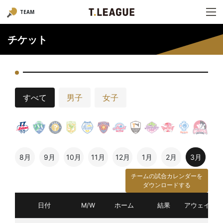
TEAM
チケット
すべて
男子
女子
8月
9月
10月
11月
12月
1月
2月
3月
チームの試合カレンダーを
ダウンロードする
日付
M/W
ホーム
結果
アウェイ