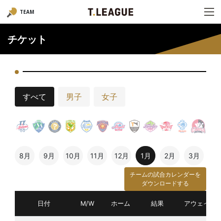
TEAM
チケット
すべて
男子
女子
8月
9月
10月
11月
12月
1月
2月
3月
チームの試合カレンダーを
ダウンロードする
日付
M/W
ホーム
結果
アウェイ