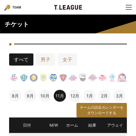
TEAM
チケット
すべて
男子
女子
8月
9月
10月
11月
12月
1月
2月
3月
チームの試合カレンダーを
ダウンロードする
日付
M/W
ホーム
結果
アウェイ