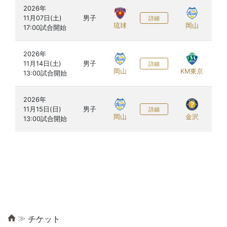
2026年

ツ
11月07日(土)

男子
ト
詳細
琉球
岡山
阪
2026年

イ
11月14日(土)

男子
詳細
岡
岡山
KM東京
2026年

イ
11月15日(日)

男子
詳細
岡
岡山
金沢
≫
チケット