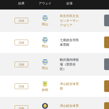
結果
アウェイ
会場
和光市民文化
センターサン
詳細
岡山
アゼリア
七尾総合市民
詳細
体育館
岡山
駒沢屋内球技
場（世田谷
詳細
岡山
区）
津山総合体育
詳細
館
静岡
津山総合体育
詳細