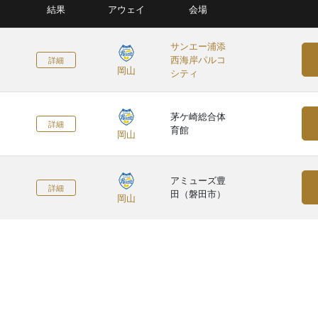
結果
アウェイ
会場
サンエー浦添
西海岸パルコ
詳細
岡山
シティ
茅ケ崎総合体
詳細
育館
岡山
アミューズ豊
詳細
田（磐田市）
岡山