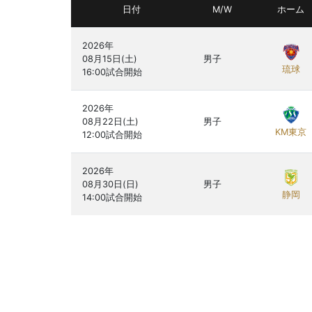
日付
M/W
ホーム
2026年

08月15日(土)

男子
琉球
2026年

08月22日(土)

男子
KM東京
2026年

08月30日(日)

男子
静岡