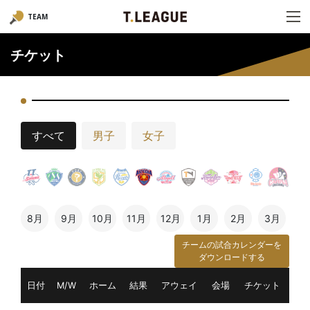
TEAM
チケット
すべて
男子
女子
8月
9月
10月
11月
12月
1月
2月
3月
チームの試合カレンダーを
ダウンロードする
日付
M/W
ホーム
結果
アウェイ
会場
チケット