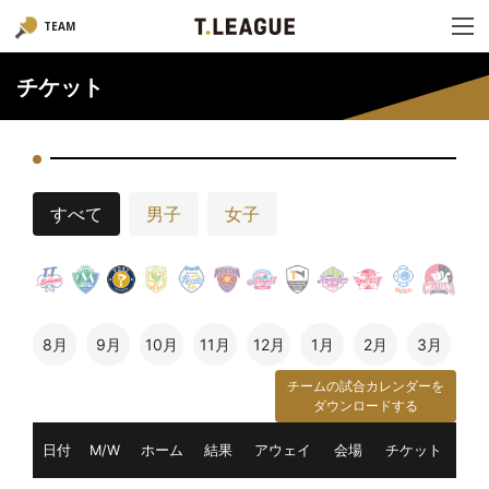
TEAM
チケット
すべて
男子
女子
8月
9月
10月
11月
12月
1月
2月
3月
チームの試合カレンダーを
ダウンロードする
日付
M/W
ホーム
結果
アウェイ
会場
チケット