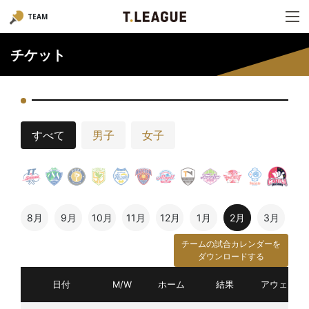
TEAM
チケット
すべて
男子
女子
8月
9月
10月
11月
12月
1月
2月
3月
チームの試合カレンダーを
ダウンロードする
日付
M/W
ホーム
結果
アウェイ