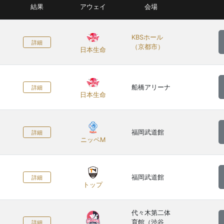
結果
アウェイ
会場
KBSホール
詳細
（京都市）
日本生命
船橋アリーナ
詳細
日本生命
福岡武道館
詳細
ニッペM
福岡武道館
詳細
トップ
代々木第二体
育館（渋谷
詳細