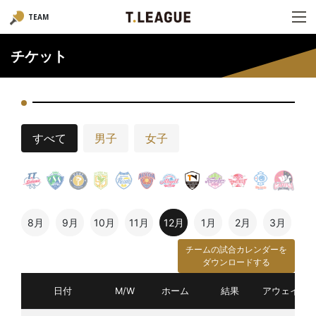
TEAM
チケット
すべて
男子
女子
8月
9月
10月
11月
12月
1月
2月
3月
チームの試合カレンダーを
ダウンロードする
日付
M/W
ホーム
結果
アウェイ