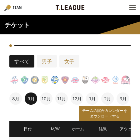
TEAM
チケット
すべて
男子
女子
8月
9月
10月
11月
12月
1月
2月
3月
チームの試合カレンダーを
ダウンロードする
日付
M/W
ホーム
結果
アウェイ