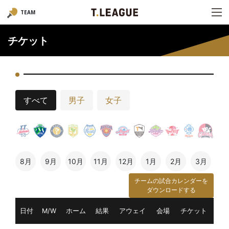
TEAM
チケット
すべて
男子
女子
8月
9月
10月
11月
12月
1月
2月
3月
チームの試合カレンダーを
ダウンロードする
日付
M/W
ホーム
結果
アウェイ
会場
チケット