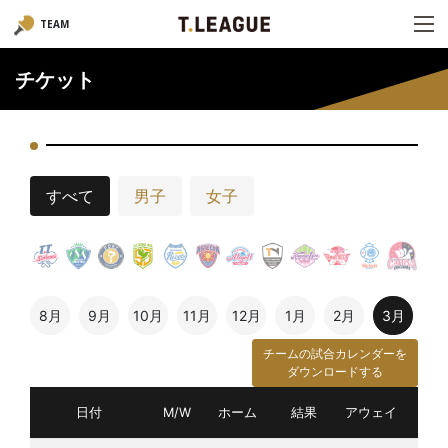
TEAM
チケット
すべて
男子
女子
8月
9月
10月
11月
12月
1月
2月
3月
チームの試合カレンダーを
ダウンロードする
日付
M/W
ホーム
結果
アウェイ