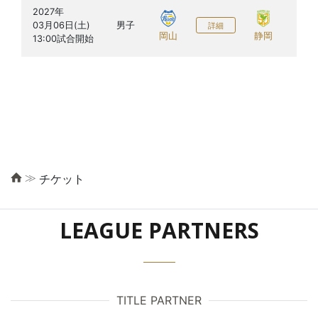
2027年

福田
03月06日(土)

男子
詳細
館（
岡山
静岡
≫
チケット
LEAGUE PARTNERS
TITLE PARTNER