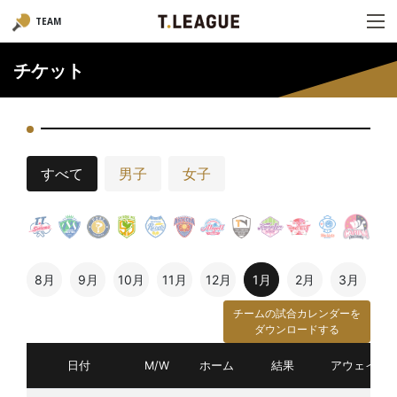
TEAM
チケット
すべて
男子
女子
8月
9月
10月
11月
12月
1月
2月
3月
チームの試合カレンダーを
ダウンロードする
日付
M/W
ホーム
結果
アウェイ